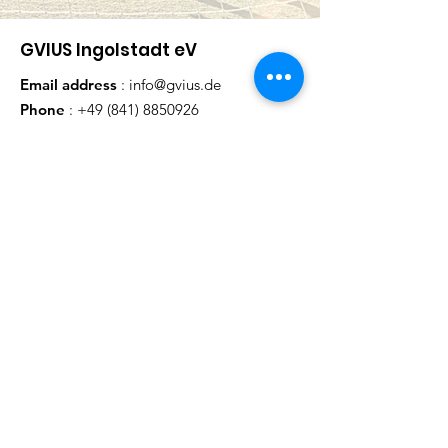
GVIUS Ingolstadt eV
Email address
:
info@gvius.de
Phone
:
+49 (841) 8850926
Fax
:
+49 (841) 8852109
Register number:
VR 656
Rundmails erhalten
Wir versenden ca. einmal im Monat
eine Rundmail mit aktuellen
Inf
ormationen
.
(Anmeldung kann zu jeder Z
eit
widerrufen werden)
Name